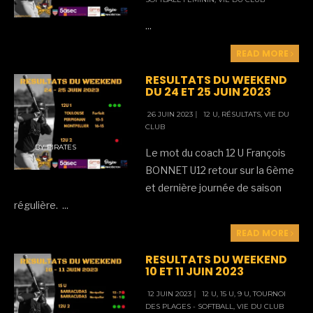
...
READ MORE
RESULTATS DU WEEKEND
DU 24 ET 25 JUIN 2023
26 JUIN 2023
|
12 U
,
RÉSULTATS
,
VIE DU
CLUB
BY
PIRATES
Le mot du coach 12 U François
BONNET U12 retour sur la 6ème
et dernière journée de saison
régulière.
...
READ MORE
RESULTATS DU WEEKEND
10 ET 11 JUIN 2023
12 JUIN 2023
|
12 U
,
15 U
,
9 U
,
TOURNOI
DES PLAGES - SOFTBALL
,
VIE DU CLUB