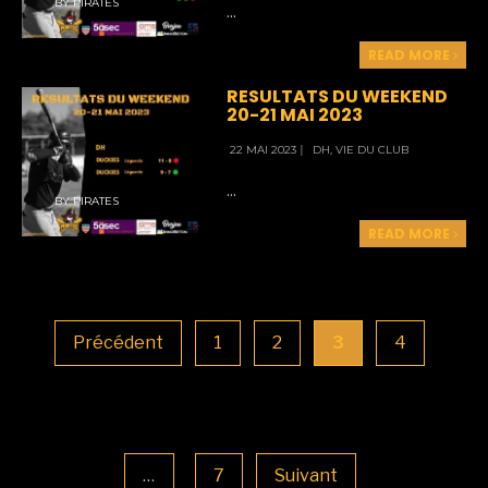
BY
PIRATES
...
READ MORE
RESULTATS DU WEEKEND
20-21 MAI 2023
22 MAI 2023
|
DH
,
VIE DU CLUB
...
BY
PIRATES
READ MORE
Pagination
des
publications
Précédent
1
2
3
4
…
7
Suivant