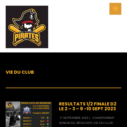
VIE DU CLUB
RESULTATS 1/2 FINALE D2
LE 2 – 3 – 9 -10 SEPT 2023
11 SEPTEMBRE 2023
|
CHAMPIONNAT
SENIOR D2
,
RÉSULTATS
,
VIE DU CLUB