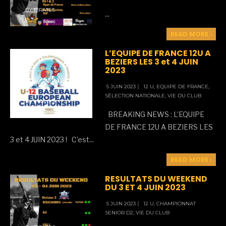
BY
PIRATES
...
READ MORE
L’EQUIPE DE FRANCE 12U A
BEZIERS LES 3 et 4 JUIN
2023
5 JUIN 2023
|
12 U
,
EQUIPE DE FRANCE
,
SÉLECTION NATIONALE
,
VIE DU CLUB
BY
PIRATES
BREAKING NEWS : L’EQUIPE
DE FRANCE 12U A BEZIERS LES
3 et 4 JUIN 2023 ! C’est
...
READ MORE
RESULTATS DU WEEKEND
DU 3 ET 4 JUIN 2023
5 JUIN 2023
|
12 U
,
CHAMPIONNAT
SENIOR D2
,
VIE DU CLUB