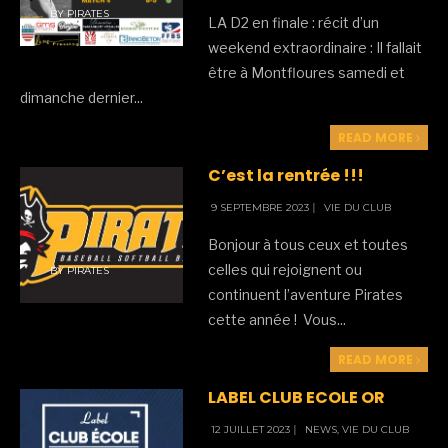
BY
PIRATES
LA D2 en finale : récit d’un
weekend extraordinaire : Il fallait
être à Montfloures samedi et
dimanche dernier
...
READ MORE
C’est la rentrée !!!
9 SEPTEMBRE 2023
|
VIE DU CLUB
Bonjour à tous ceux et toutes
celles qui rejoignent ou
BY
PIRATES
continuent l’aventure Pirates
cette année ! Vous
...
READ MORE
LABEL CLUB ECOLE OR
12 JUILLET 2023
|
NEWS
,
VIE DU CLUB