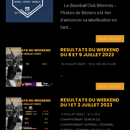
Le Baseball Club Biterrois –
Pirates de Béziers est fier
BY
PIRATES
d’annoncer sa labellisation en
tant
...
READ MORE
RESULTATS DU WEEKEND
DU 8 ET 9 JUILLET 2023
10 JUILLET 2023
|
10 U
,
VIE DU CLUB
...
BY
PIRATES
READ MORE
RESULTATS DU WEEKEND
DU 1 ET 2 JUILLET 2023
4 JUILLET 2023
|
12 U
,
9 U
,
CHAMPIONNAT SENIOR D2
,
CHAMPIONNAT SOFTBALL FÉMININ
,
BY
PIRATES
SOFTBALL FÉMININ
,
VIE DU CLUB