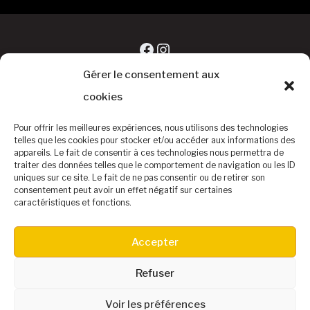
Facebook
Instagram
Gérer le consentement aux
cookies
Pour offrir les meilleures expériences, nous utilisons des technologies
telles que les cookies pour stocker et/ou accéder aux informations des
appareils. Le fait de consentir à ces technologies nous permettra de
traiter des données telles que le comportement de navigation ou les ID
uniques sur ce site. Le fait de ne pas consentir ou de retirer son
consentement peut avoir un effet négatif sur certaines
caractéristiques et fonctions.
©Baseball Club Biterrois
Accepter
Accueil
Le Baseball
Le Club
Equipe DIVISION 1
Contact – Infos
Refuser
Buvette & Hotels
Partenaires – Calendrier
SAMEDI DIMANCHE 20
21 JUIN 2025
Voir les préférences