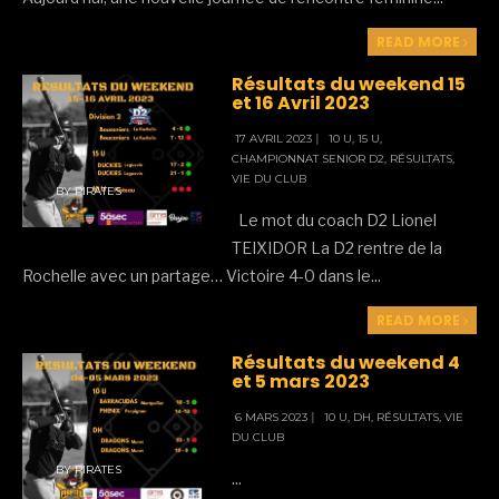
READ MORE
Résultats du weekend 15
et 16 Avril 2023
17 AVRIL 2023
|
10 U
,
15 U
,
CHAMPIONNAT SENIOR D2
,
RÉSULTATS
,
VIE DU CLUB
BY
PIRATES
Le mot du coach D2 Lionel
TEIXIDOR La D2 rentre de la
Rochelle avec un partage… Victoire 4-0 dans le
...
READ MORE
Résultats du weekend 4
et 5 mars 2023
6 MARS 2023
|
10 U
,
DH
,
RÉSULTATS
,
VIE
DU CLUB
BY
PIRATES
...