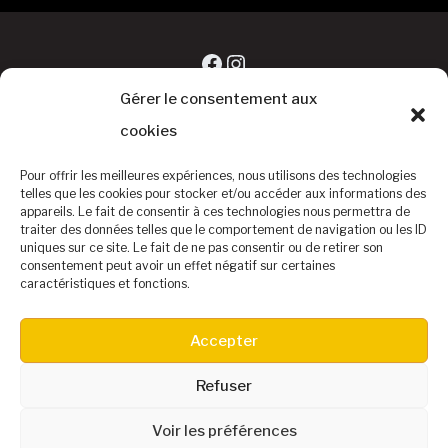
Facebook
Instagram
Gérer le consentement aux
cookies
Pour offrir les meilleures expériences, nous utilisons des technologies
telles que les cookies pour stocker et/ou accéder aux informations des
appareils. Le fait de consentir à ces technologies nous permettra de
traiter des données telles que le comportement de navigation ou les ID
uniques sur ce site. Le fait de ne pas consentir ou de retirer son
consentement peut avoir un effet négatif sur certaines
caractéristiques et fonctions.
©Baseball Club Biterrois
Accepter
Accueil
Le Baseball
Le Club
Equipe DIVISION 1
Contact – Infos
Refuser
Buvette & Hotels
Partenaires – Calendrier
SAMEDI DIMANCHE 20
21 JUIN 2025
Voir les préférences