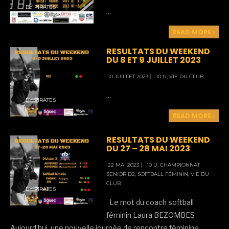
BY
PIRATES
...
READ MORE
RESULTATS DU WEEKEND
DU 8 ET 9 JUILLET 2023
10 JUILLET 2023
|
10 U
,
VIE DU CLUB
...
BY
PIRATES
READ MORE
RESULTATS DU WEEKEND
DU 27 – 28 MAI 2023
22 MAI 2023
|
10 U
,
CHAMPIONNAT
SENIOR D2
,
SOFTBALL FÉMININ
,
VIE DU
CLUB
BY
PIRATES
Le mot du coach softball
féminin Laura BEZOMBES
Aujourd’hui, une nouvelle journée de rencontre féminine
...