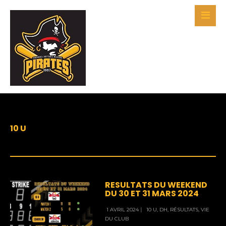
10 U
RESULTATS DU WEEKEND
DU 30 ET 31 MARS 2024
1 AVRIL 2024
|
10 U
,
DH
,
RÉSULTATS
,
VIE
DU CLUB