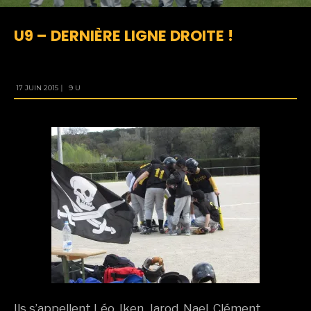
U9 – DERNIÈRE LIGNE DROITE !
17 JUIN 2015
|
9 U
Ils s’appellent Léo, Iken, Jarod, Nael, Clément,