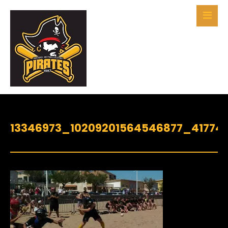
13346973_10209201564546877_41774