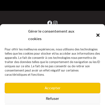
Facebook
Instagram
Gérer le consentement aux
cookies
Pour offrir les meilleures expériences, nous utilisons des technologies
telles que les cookies pour stocker et/ou accéder aux informations des
appareils. Le fait de consentir à ces technologies nous permettra de
traiter des données telles que le comportement de navigation ou les ID
uniques sur ce site. Le fait de ne pas consentir ou de retirer son
consentement peut avoir un effet négatif sur certaines
caractéristiques et fonctions.
©Baseball Club Biterrois
Accepter
Accueil
Le Baseball
Le Club
Equipe DIVISION 1
Contact – Infos
Refuser
Buvette & Hotels
Partenaires – Calendrier
SAMEDI DIMANCHE 20