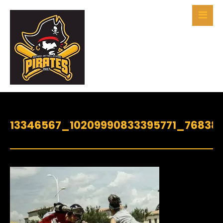
13346567_10209990833395771_76838