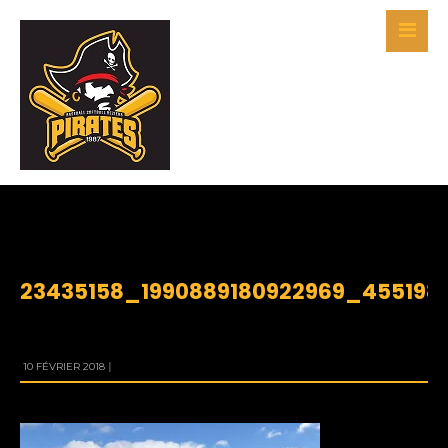
BY
PIRATES
23435158_1990889180922969_455198
10 FÉVRIER 2018
|