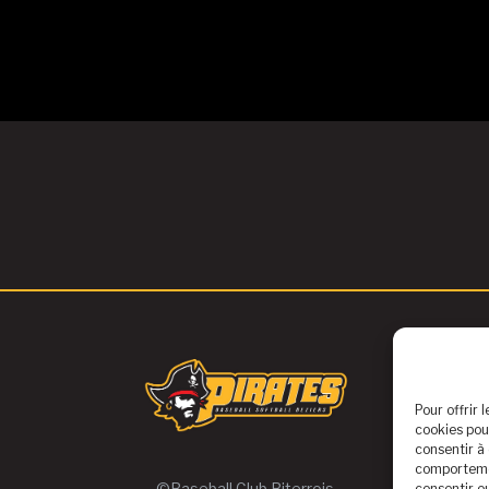
Pour offrir 
cookies pou
consentir à
comportemen
©Baseball Club Biterrois
consentir o