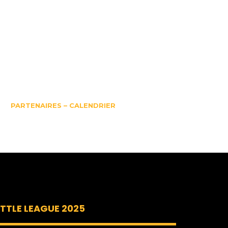
PARTENAIRES – CALENDRIER
58_12690646646
ITTLE LEAGUE 2025