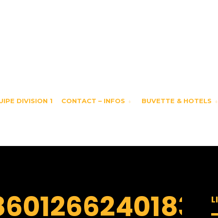
IPE DIVISION 1
CONTACT – INFOS
BUVETTE & HOTELS
8601266240183
L