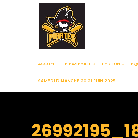
ACCUEIL
LE BASEBALL
LE CLUB
EQU
SAMEDI DIMANCHE 20 21 JUIN 2025
BY
PIRATES
26992195_1