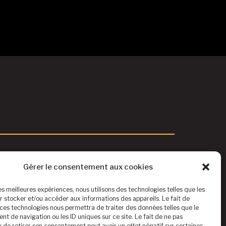
Gérer le consentement aux cookies
les meilleures expériences, nous utilisons des technologies telles que les
r stocker et/ou accéder aux informations des appareils. Le fait de
 ces technologies nous permettra de traiter des données telles que le
t de navigation ou les ID uniques sur ce site. Le fait de ne pas
u de retirer son consentement peut avoir un effet négatif sur certaines