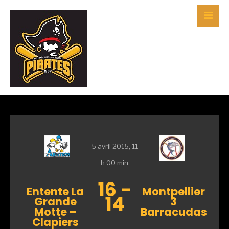
5 avril 2015, 11
h 00 min
16
-
Entente La
Montpellier
14
Grande
3
Motte –
Barracudas
Clapiers