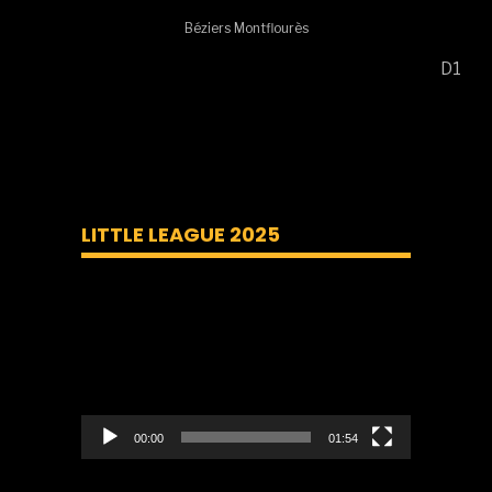
Béziers Montflourès
D1
LITTLE LEAGUE 2025
Lecteur
vidéo
00:00
01:54