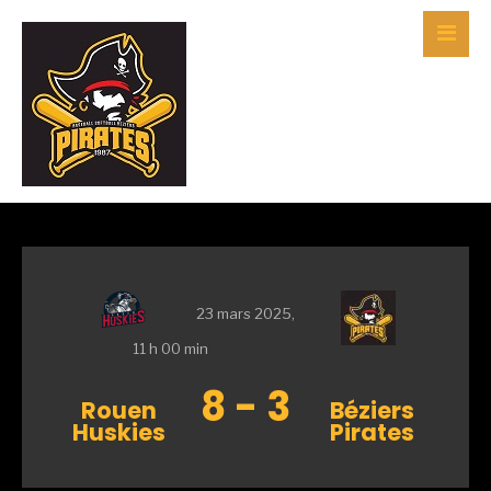
23 mars 2025,
11 h 00 min
8
-
3
Rouen
Béziers
Huskies
Pirates