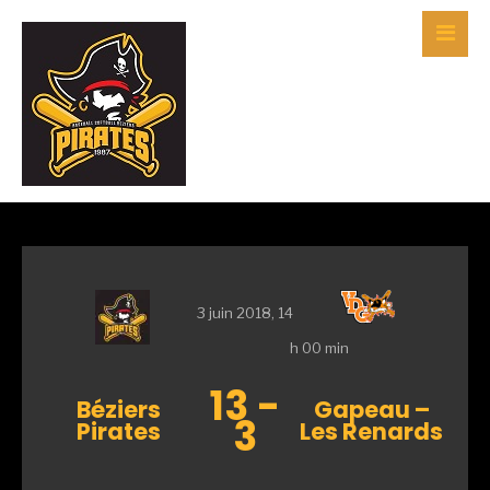
3 juin 2018, 14
h 00 min
13
-
Béziers
Gapeau –
3
Pirates
Les Renards