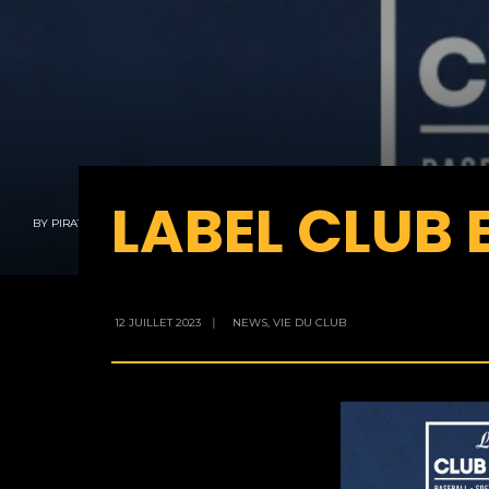
LABEL CLUB 
BY
PIRATES
12 JUILLET 2023
|
NEWS
,
VIE DU CLUB