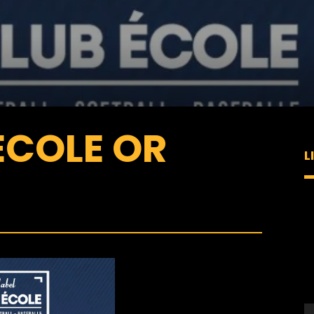
ECOLE OR
L
L
v