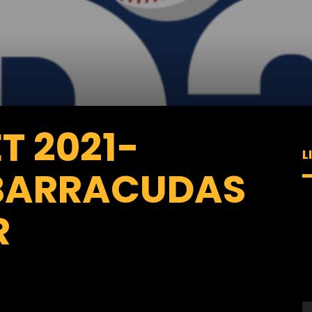
ET 2021-
L
 BARRACUDAS
L
R
v