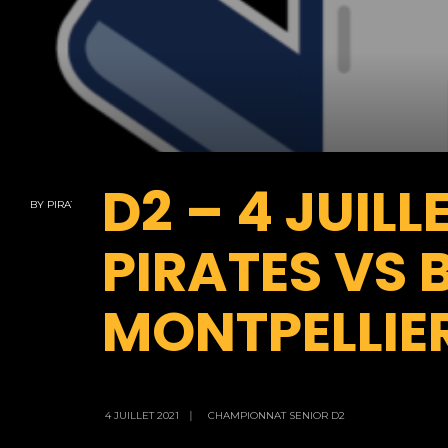
D2 – 4 JUILL
BY
PIRATES
PIRATES VS
MONTPELLIE
4 JUILLET 2021
|
CHAMPIONNAT SENIOR D2