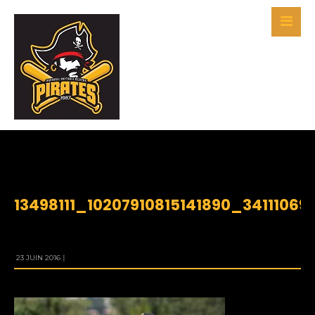
BY
PIRATES
13498111_10207910815141890_3411106
23 JUIN 2016
|