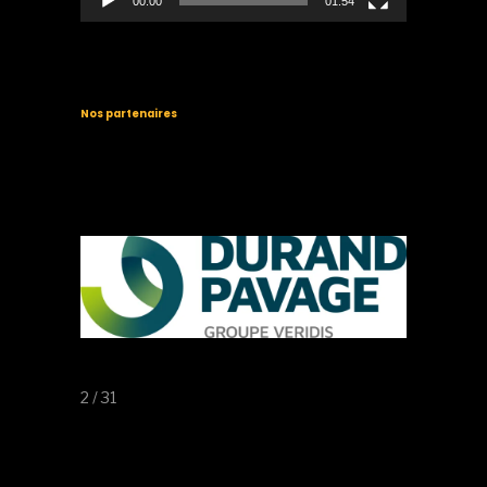
00:00
01:54
Nos partenaires
3 / 31