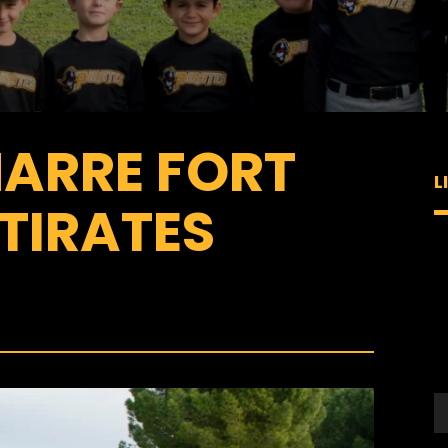
MARRE FORT
L
TIRATES
L
v