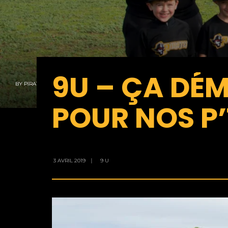
9U – ÇA DÉ
BY
PIRATES
POUR NOS P’
3 AVRIL 2019
|
9 U