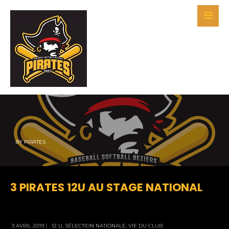
BY
PIRATES
3 PIRATES 12U AU STAGE NATIONAL
3 AVRIL 2019
|
12 U
,
SÉLECTION NATIONALE
,
VIE DU CLUB