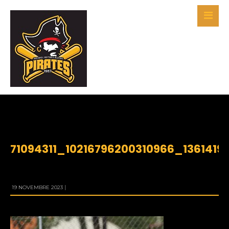
BY
PIRATES
71094311_10216796200310966_136141
19 NOVEMBRE 2023
|